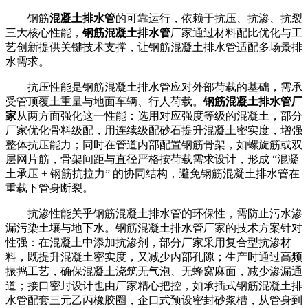
钢筋
混凝土排水管
的可靠运行，依赖于抗压、抗渗、抗裂
三大核心性能，
钢筋混凝土排水管
厂家通过材料配比优化与工
艺创新提供关键技术支撑，让钢筋混凝土排水管适配多场景排
水需求。
抗压性能是钢筋混凝土排水管应对外部荷载的基础，需承
受管顶覆土重量与地面车辆、行人荷载。
钢筋混凝土排水管厂
家
从两方面强化这一性能：选用对应强度等级的混凝土，部分
厂家优化骨料级配，用连续级配砂石提升混凝土密实度，增强
整体抗压能力；同时在管道内部配置钢筋骨架，如螺旋筋或双
层网片筋，骨架间距与直径严格按荷载需求设计，形成 “混凝
土承压 + 钢筋抗拉力” 的协同结构，避免钢筋混凝土排水管在
重载下管身断裂。
抗渗性能关乎钢筋混凝土排水管的环保性，需防止污水渗
漏污染土壤与地下水。钢筋混凝土排水管厂家的技术方案针对
性强：在混凝土中添加抗渗剂，部分厂家采用复合型抗渗材
料，既提升混凝土密实度，又减少内部孔隙；生产时通过高频
振捣工艺，确保混凝土浇筑无气泡、无蜂窝麻面，减少渗漏通
道；接口密封设计也由厂家精心把控，如承插式钢筋混凝土排
水管配套三元乙丙橡胶圈，企口式预设密封砂浆槽，从管身到